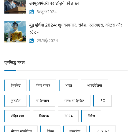
उपमुख्यमंत्री पद छोड़ने की इच्छा
5/जून/2024
बुद्ध पूर्णिमा 2024: शुभकामनाएं, संदेश, एसएमएस, कोट्स और
स्टेटस
23/मई/2024
प्रसिद्ध टग्स
क्रिकेट
शेयर बाजार
भारत
ऑस्ट्रेलिया
फुटबॉल
पाकिस्तान
भारतीय क्रिकेट
IPO
रोहित शर्मा
निवेशक
2024
निवेश
नोवाक जोकोविच
टेनिस
बांग्लादेश
IPL 2024