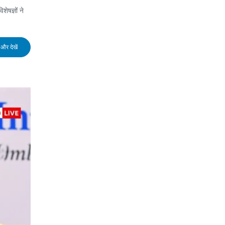
ेषज्ञों ने
और देखें