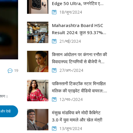
Edge 50 Ultra, जनरेटिव एआई
फीचर्स के साथ
18/जून/2024
Maharashtra Board HSC
Result 2024: कुल 93.37%
उत्तीर्ण, कोकण विभाग 97.51% के
21/मई/2024
साथ सबसे आगे
किसान आंदोलन पर कंगना रनौत की
विवादास्पद टिप्पणियों से बीजेपी ने
बनाई दूरी, पार्टी नीति पर बयान न
27/अग॰/2024
19
देने की दी सलाह
पाकिस्तानी टिकटॉक स्टार मिनाहिल
मलिक की प्राइवेट वीडियो वायरल:
लेषण।
विवादों में फिर से चर्चा
12/नव॰/2024
और देखें
मंसुख मांडविया बने मोदी कैबिनेट
3.0 में युवा मामले और खेल मंत्री
13/जून/2024