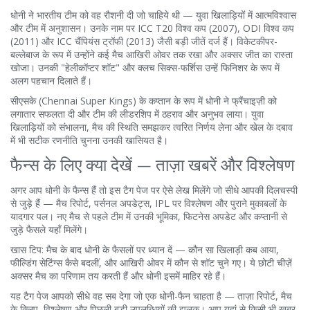
धोनी ने भारतीय टीम को वह रौशनी दी जो चाहिये थी — युवा खिलाड़ियों में आत्मविश्वास
और टीम में अनुशासन। उनके नाम पर ICC T20 विश्व कप (2007), ODI विश्व कप
(2011) और ICC चैंपियंस ट्रॉफी (2013) जैसी बड़ी जीतें दर्ज हैं। विकेटकीपर-
बल्लेबाज के रूप में उन्होंने कई मैच आखिरी ओवर तक रखा और अक्सर जीत का रास्ता
खोजा। उनकी "हेलीकॉप्टर शॉट" और क्लच सिक्स-फर्शिस उन्हें फिनिशर के रूप में
अलग पहचान दिलाते हैं।
सीएसके (Chennai Super Kings) के कप्तान के रूप में धोनी ने फ्रैंचाइज़ी को
लगातार सफलता दी और टीम की लीडरशिप में ठहराव और अनुभव लाया। युवा
खिलाड़ियों को संभालना, मैच की स्थिति समझकर त्वरित निर्णय लेना और खेल के दबाव
में भी सटीक रणनीति चुनना उनकी खासियत है।
फैन्स के लिए क्या देखें — ताज़ा खबरें और विश्लेषण
अगर आप धोनी के फैन्स हैं तो इस टैग पेज पर ऐसे लेख मिलेंगे जो सीधे आपकी दिलचस्पी
से जुड़े हैं — मैच रिपोर्ट, पर्सनल अपडेट्स, IPL पर विश्लेषण और पुराने मुकाबलों के
यादगार पल। नए मैच से पहले टीम में उनकी भूमिका, फिटनेस अपडेट और कप्तानी से
जुड़े फैसले यहाँ मिलेंगे।
खास टिप: मैच के बाद धोनी के फैसलों पर ध्यान दें — कौन सा खिलाड़ी कब आया,
फील्डिंग सेटिंग्स कैसे बदलीं, और आखिरी ओवर में कौन से शॉट चुने गए। ये छोटी चीज़ें
अक्सर मैच का परिणाम तय करती हैं और धोनी इसमें माहिर रहे हैं।
यह टैग पेज आपको सीधे वह सब देगा जो एक धोनी-फैन चाहता है — ताज़ा रिपोर्ट, मैच
के क्लिप, विश्लेषण और पिछली बड़ी उपलब्धियों की झलक। आप यहां से किसी भी खबर