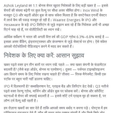
Ashok Leyland का 1:1 बोनस शेयर खुदरा निवेशकों के लिए बड़ी खबर है — इससे
शेयरों की संख्या बढ़ेगी पर कुल वैल्यू पर सीधा असर सीमित होगा। Inox Wind के
मजबूत Q3 और बढ़ती ऑर्डर बुक से साफ संकेत मिलता है कि सस्टेनेबल एनर्जी सेक्टर
में लार्ज कैप की पकड़ मजबूत हो रही है। Waaree Energies के IPO और
Hexaware के बड़े IPO लिस्टिंग से जुड़े रुझान बता रहे हैं कि निवेशक अभी भी अच्छा
रिटर्न चाह रहे हैं, पर वोलैटिलिटी का ध्यान रखें।
आर्थिक सर्वेक्षण ने भारत की अगली वित्त वर्ष की GDP ग्रोथ 6.3%–6.8% बताई है —
इसका असर बैंकिंग, इंफ्रास्ट्रक्चर और कंजम्प्शन से जुड़े सेक्टर्स पर होगा। ऐसे संकेत
आपको पोर्टफोलियो रीडिजाइन करने में मदद कर सकते हैं।
निवेशक के लिए क्या करें: आसान सुझाव
खबर पढ़ते वक्त इन तीन बातों पर ध्यान रखें: पहले — क्या खबर कंपनी के फंडामेंटल
बदलती है? (जैसे बड़ा ऑर्डर, बोनस या प्रमोशन)। दूसरा — पर्सनल टाइमहोराइजन:
आप कितने समय के लिए निवेश रखना चाहते हैं? तीसरा — रिस्क मैनेजमेंट: किसी एक
स्टॉक पर बहुत भारी नहीं डालना चाहिए।
IPO में दिलचस्पी है? सब्सक्रिप्शन रेट, प्राइस बैंड और लिस्टिंग डेट देखें। Q3 नतीजे
पढ़ते वक्त रेवन्यू ग्रोथ, मार्जिन और ऑर्डर बुक पर फोकस करें। बोनस और कॉर्पोरेट
घटनाओं से शेयर की सप्लाई बदलती है — इससे शॉर्ट टर्म प्राइस मूव हो सकता है, पर
लॉन्ग टर्म वैल्यू वही रहती है।
हम रोज़ाना खबरों का सार देते हैं ताकि आपको समय बर्बाद न करना पड़े। पोस्ट्स में हम
प्रैक्टिकल हाइलाइट देते हैं: कौन सी खबर तुरंत एक्शन मांगती है और किसे सिर्फ नोट