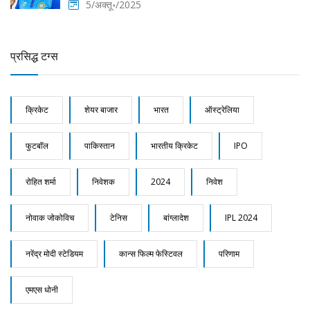
5/अक्तू॰/2025
प्रसिद्ध टग्स
क्रिकेट
शेयर बाजार
भारत
ऑस्ट्रेलिया
फुटबॉल
पाकिस्तान
भारतीय क्रिकेट
IPO
रोहित शर्मा
निवेशक
2024
निवेश
नोवाक जोकोविच
टेनिस
बांग्लादेश
IPL 2024
नरेंद्र मोदी स्टेडियम
कान्स फिल्म फेस्टिवल
परिणाम
एमएस धोनी