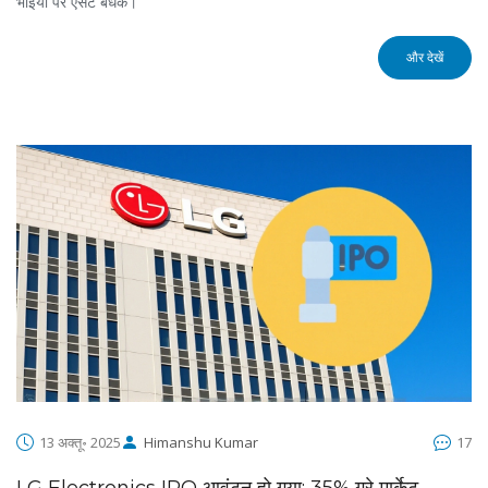
भाइयों पर एसेट बंधक।
और देखें
13 अक्तू॰ 2025
Himanshu Kumar
17
LG Electronics IPO आवंटन हो गया: 35% ग्रे मार्केट