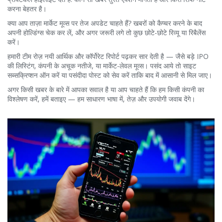
करना बेहतर है।
क्या आप ताज़ा मार्केट मूव्स पर तेज अपडेट चाहते हैं? खबरों को कैप्चर करने के बाद
अपनी होल्डिंग्स चेक कर लें, और अगर जरूरी लगे तो कुछ छोटे-छोटे रिव्यू या रिबैलेंस
करें।
हमारी टीम रोज़ नयी आर्थिक और कॉर्पोरेट रिपोर्ट पढ़कर सार देती है — जैसे बड़े IPO
की लिस्टिंग, कंपनी के अचूक नतीजे, या मार्केट-लेवल मूव्स। पसंद आये तो साइट
सब्सक्रिप्शन ऑन करें या पसंदीदा पोस्ट को सेव करें ताकि बाद में आसानी से मिल जाए।
अगर किसी खबर के बारे में आपका सवाल है या आप चाहते हैं कि हम किसी कंपनी का
विश्लेषण करें, हमें बताइए — हम साधारण भाषा में, तेज़ और उपयोगी जवाब देंगे।