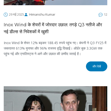
29 मई 2025
Himanshu Kumar
12
Inox Wind के शेयरों में जोरदार उछाल: तगड़े Q3 नतीजे और
नई डील्स से निवेशकों में खुशी
Inox Wind के शेयर 12% बढ़कर 188.45 रुपये पहुंच गए। कंपनी ने Q3 FY25 में
जबरदस्त 613% मुनाफा और 96% राजस्व वृद्धि दिखाई। ऑर्डर बुक 3.3GW तक
पहुंच गई और एनालिस्ट्स ने आगे और उछाल की उम्मीद जताई है।
और देखें