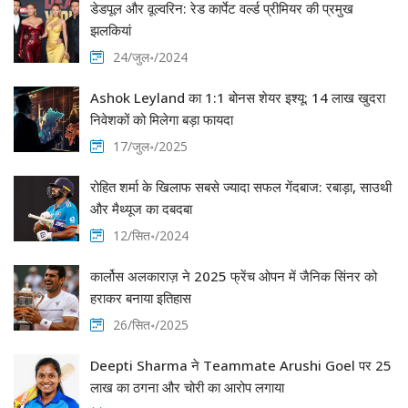
डेडपूल और वूल्वरिन: रेड कार्पेट वर्ल्ड प्रीमियर की प्रमुख
झलकियां
24/जुल॰/2024
Ashok Leyland का 1:1 बोनस शेयर इश्यू: 14 लाख खुदरा
निवेशकों को मिलेगा बड़ा फायदा
17/जुल॰/2025
रोहित शर्मा के खिलाफ सबसे ज्यादा सफल गेंदबाज: रबाड़ा, साउथी
और मैथ्यूज का दबदबा
12/सित॰/2024
कार्लोस अलकाराज़ ने 2025 फ्रेंच ओपन में जैनिक सिंनर को
हराकर बनाया इतिहास
26/सित॰/2025
Deepti Sharma ने Teammate Arushi Goel पर 25
लाख का ठगना और चोरी का आरोप लगाया