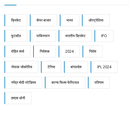
क्रिकेट
शेयर बाजार
भारत
ऑस्ट्रेलिया
फुटबॉल
पाकिस्तान
भारतीय क्रिकेट
IPO
रोहित शर्मा
निवेशक
2024
निवेश
नोवाक जोकोविच
टेनिस
बांग्लादेश
IPL 2024
नरेंद्र मोदी स्टेडियम
कान्स फिल्म फेस्टिवल
परिणाम
एमएस धोनी