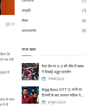
टेक्नोलॉजी
(7)
संस्कृति
(7)
मौसम
(6)
13
अंतरराष्ट्रीय
(5)
ताजा खबर
र किया कि
ले जब उन्हें
वेस्ट हैम पर 5-2 की जीत में साका
ने दिखाई अद्भुत प्रदर्शन
ुनाव में
7/मार्च/2025
Bigg Boss OTT 3: पत्नी पर
टिप्पणी के बाद अरमान मलिक ने
क्षता के साथ
विशाल पांडे को थप्पड़ मारा, पूरे
8/जुल॰/2024
 में भी
सीजन के लिए हुए नॉमिनेट