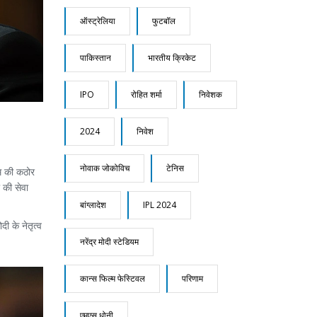
ऑस्ट्रेलिया
फुटबॉल
पाकिस्तान
भारतीय क्रिकेट
IPO
रोहित शर्मा
निवेशक
2024
निवेश
नोवाक जोकोविच
टेनिस
ीम की कठोर
 की सेवा
बांग्लादेश
IPL 2024
ी के नेतृत्व
नरेंद्र मोदी स्टेडियम
कान्स फिल्म फेस्टिवल
परिणाम
एमएस धोनी