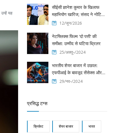
सीईसी ज्ञानेश कुमार के खिलाफ
उन्हें यह
महाभियोग खारिज; संसद ने नोटिस
स्वीकार नहीं किया
12/जून/2026
नेटफ्लिक्स फिल्म 'दो पत्ती' की
समीक्षा: उम्मीद से घटिया थ्रिलर
25/अक्तू॰/2024
भारतीय शेयर बाजार में उछाल:
एफपीआई के बावजूद सेंसेक्स और
निफ्टी कैसे मजबूत हुए
29/नव॰/2024
प्रसिद्ध टग्स
क्रिकेट
शेयर बाजार
भारत