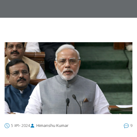
5 अग॰ 2024
Himanshu Kumar
9