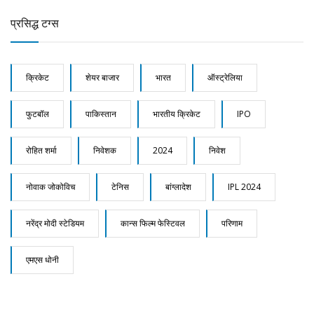
प्रसिद्ध टग्स
क्रिकेट
शेयर बाजार
भारत
ऑस्ट्रेलिया
फुटबॉल
पाकिस्तान
भारतीय क्रिकेट
IPO
रोहित शर्मा
निवेशक
2024
निवेश
नोवाक जोकोविच
टेनिस
बांग्लादेश
IPL 2024
नरेंद्र मोदी स्टेडियम
कान्स फिल्म फेस्टिवल
परिणाम
एमएस धोनी