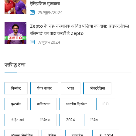
ऐतिहासिक मुकाबला
29/जुल॰/2024
Zepto के सह-संस्थापक आदित पालिचा का दावा: 'हाइपरलोकल
वॉलमार्ट' का वादा करती है Zepto
7/जुल॰/2024
प्रसिद्ध टग्स
क्रिकेट
शेयर बाजार
भारत
ऑस्ट्रेलिया
फुटबॉल
पाकिस्तान
भारतीय क्रिकेट
IPO
रोहित शर्मा
निवेशक
2024
निवेश
नोवाक जोकोविच
टेनिस
बांग्लादेश
IPL 2024