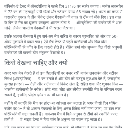
बॉक्सिंग-डे टेस्ट में ऑस्ट्रेलिया ने पहले दिन 311/6 का स्कोर बनाया। मार्नस लबसचेन
ने 72 रन की महत्वपूर्ण पारी खेली और स्टीवन स्मिथ 68 नाबाद रहे। भारत की तरफ से
जसप्रीत बुमराह ने तीन विकेट लेकर गेंदबाजी की वजह से टीम को मौके दिए। इस तरह
के दिन से मैच का झुकाव समझना आसान होता है — ऑस्ट्रेलिया की बल्लेबाजी ने अंक
जोड़े, लेकिन भारतीय गेंदबाजों ने भी खतरा दिखाया।
इसके अलावा कैनबरा में हुए वार्म-अप मैच बारिश के कारण प्रभावित रहे और वह 50-
ओवर मुकाबले में बदल गया। ऐसे मैच टेस्ट से पहले बल्लेबाजी और पिंक बॉल
परिस्थितियों की जाँच के लिए जरूरी होते हैं। रोहित शर्मा और शुभमन गिल जैसी अनुभवी
बल्लेबाजों की वापसी टीम संतुलन दिखाती है।
किसे देखना चाहिए और क्यों
अगर आप मैच देखते हैं तो इन खिलाड़ियों पर नज़र रखें: मार्नस लबसचेन और स्टीवन
स्मिथ (ऑस्ट्रेलिया) — ये रन बनाते हैं और टीम को मजबूत शुरुआत देते हैं; जसप्रीत
बुमराह (भारत) — तेज़ी और सटीकता से विकेट लेता है; रोहित शर्मा और शुभमन गिल —
भारतीय बल्लेबाजी के भरोसे। छोटे-नोट: चोट और सीरीज रणनीति मैच के परिणाम बदल
सकते हैं, इसलिए प्लेइंग इलेवन पर भी ध्यान दें।
यहाँ ये भी बताएँगे कि मैच का छोटा-सा आँकड़ा क्या बताता है: अगर किसी दिन घोषित
स्कोर 300+ है तो अक्सर गेंदबाज़ी के लिए अच्छा विकेट नहीं माना जाता, पर शाम तक
परिस्थितियाँ बदल सकती हैं। वार्म-अप मैच में मिले अनुभव से टीमों की रणनीति स्पष्ट
होती है — डे-नाइट टेस्ट में पिंक बॉल के अनुभव का वज़न बढ़ जाता है।
यदि आप साइट पर दिए गए आर्टिकल पढ़ना चाहें, तो बॉक्सिंग-डे टेस्ट का पूरा मैच रिर्पोट