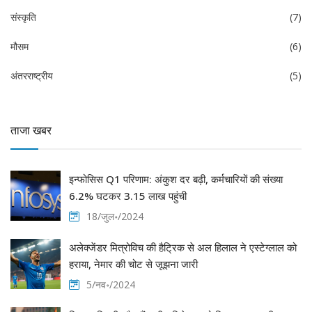
संस्कृति
(7)
मौसम
(6)
अंतरराष्ट्रीय
(5)
ताजा खबर
इन्फोसिस Q1 परिणाम: अंकुश दर बढ़ी, कर्मचारियों की संख्या
6.2% घटकर 3.15 लाख पहुंची
18/जुल॰/2024
अलेक्जेंडर मित्रोविच की हैट्रिक से अल हिलाल ने एस्टेग्लाल को
हराया, नेमार की चोट से जूझना जारी
5/नव॰/2024