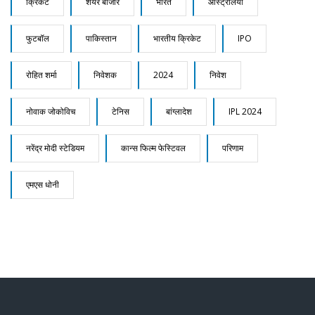
क्रिकेट
शेयर बाजार
भारत
ऑस्ट्रेलिया
फुटबॉल
पाकिस्तान
भारतीय क्रिकेट
IPO
रोहित शर्मा
निवेशक
2024
निवेश
नोवाक जोकोविच
टेनिस
बांग्लादेश
IPL 2024
नरेंद्र मोदी स्टेडियम
कान्स फिल्म फेस्टिवल
परिणाम
एमएस धोनी