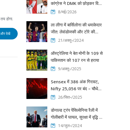
कांग्रेस ने DMK को छोड़कर विजय
की TVK को दिया समर्थन
8/मई/2026
 तय होगा.
ला लीगा में बार्सिलोना की धमाकेदार
जीत: लेवांडोव्स्की और टोरे की
और देखें
बेहतरीन प्रदर्शनी
21/अक्तू॰/2024
ऑस्ट्रेलिया ने बेत मोनी के 109 से
पाकिस्तान को 107 रन से हराया
9/अक्तू॰/2025
Sensex में 386 अंक गिरावट,
Nifty 25,056 पर बंद – चौथे
दिन का बाजार तनाव
26/सित॰/2025
डोनाल्ड ट्रंप पेंसिल्वेनिया रैली में
गोलीबारी में घायल, सुरक्षा में वृद्धि की
मांग
14/जुल॰/2024