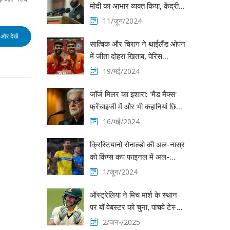
मोदी का आभार व्यक्त किया, केंद्रीय
मंत्री बनने के बाद व्यक्त की खुशी
11/जून/2024
और देखें
सात्विक और चिराग ने थाईलैंड ओपन
में जीता दोहरा खिताब, पेरिस
ओलंपिक की तैयारियों को मिला बल
19/मई/2024
जॉर्ज मिलर का इशारा: 'मैड मैक्स'
फ्रेंचाइजी में और भी कहानियां छिपी
हैं, 'फ्यूरियोसा' के प्रदर्शन पर निर्भर
16/मई/2024
करेगा भविष्य
क्रिस्टियानो रोनाल्डो की अल-नास्र
को किंग्स कप फाइनल में अल-
हिलाल से मिली पेनल्टी में हार
1/जून/2024
ऑस्ट्रेलिया ने मिच मार्श के स्थान
पर बॉ वेबस्टर को चुना, पांचवे टेस्ट
में भारतीय टीम के खिलाफ बदलाव
2/जन॰/2025