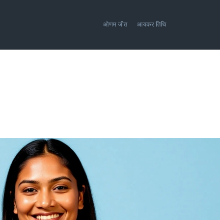
ओणम जीत
आयकर तिथि