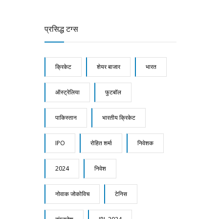
की घोषणा
प्रसिद्ध टग्स
क्रिकेट
शेयर बाजार
भारत
ऑस्ट्रेलिया
फुटबॉल
पाकिस्तान
भारतीय क्रिकेट
IPO
रोहित शर्मा
निवेशक
2024
निवेश
नोवाक जोकोविच
टेनिस