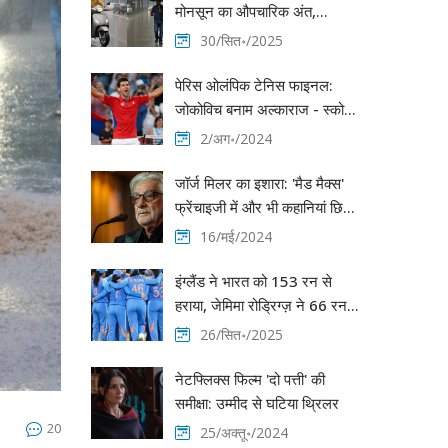
मोनसून का औपचारिक अंत,
300 mm से अधिक वर्षा ने लाया
30/सित॰/2025
राहत
पेरिस ओलंपिक टेनिस फाइनल:
जोकोविच बनाम अल्काराज - स्कोर,
रिपोर्ट और मुख्य आकर्षण
2/अग॰/2024
जॉर्ज मिलर का इशारा: 'मैड मैक्स'
फ्रेंचाइजी में और भी कहानियां छिपी
हैं, 'फ्यूरियोसा' के प्रदर्शन पर निर्भर
16/मई/2024
करेगा भविष्य
इंग्लैंड ने भारत को 153 रन से
हराया, जेमिमा रोड्रिग्ज़ ने 66 रन
बनाकर दिलाया आशा
26/सित॰/2025
नेटफ्लिक्स फिल्म 'दो पत्ती' की
समीक्षा: उम्मीद से घटिया थ्रिलर
20
25/अक्तू॰/2024