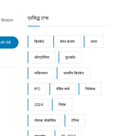
प्रसिद्ध टग्स
व, फिसलन
क्रिकेट
शेयर बाजार
भारत
और देखें
ऑस्ट्रेलिया
फुटबॉल
पाकिस्तान
भारतीय क्रिकेट
IPO
रोहित शर्मा
निवेशक
2024
निवेश
नोवाक जोकोविच
टेनिस