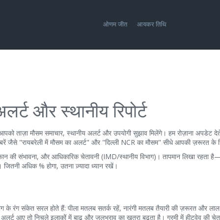
ओणम जीत
आयकर तिथि
लर्ट और स्थानीय रिपोर्ट
 आपको ताज़ा मौसम समाचार, स्थानीय अलर्ट और उपयोगी सुझाव मिलेंगे। हम रोज़ाना अपडेट देते 
ं जैसे "रायबरेली में मौसम का अलर्ट" और "दिल्ली NCR का मौसम" सीधे आपकी ज़रूरत के हि
 बारिश/तूफान की संभावना, और आधिकारिक चेतावनी (IMD/स्थानीय विभाग)। तापमान लिखा रहता ह
ितनी अधिक % होगा, उतना ज़्यादा ध्यान रखें।
ग के रंग संकेत सरल होते हैं: पीला मतलब सतर्क रहें, नारंगी मतलब तैयारी की ज़रूरत और ल
 अलर्ट आए तो निचले इलाकों में बाढ़ और जलभराव का ख़तरा बढ़ता है। गरमी में हीटवेव की चे