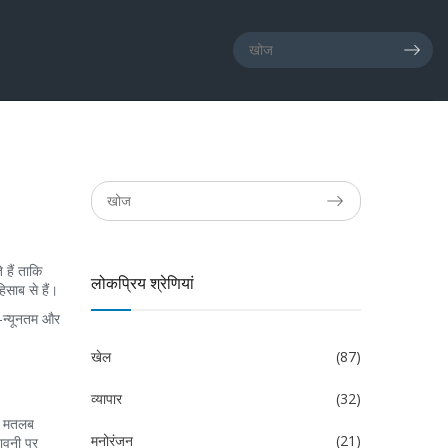
हैं ताकि
लोकप्रिय श्रेणियां
साब से हैं।
ै—न्यूनतम और
खेल
(87)
व्यापार
(32)
ाल मतलब
मनोरंजन
(21)
तावनी पर