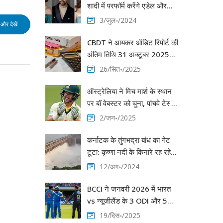
शादी में परफॉर्म करेंगे एडेल और
ड्रेक
3/जुल॰/2024
और देखें
CBDT ने आयकर ऑडिट रिपोर्ट की
अंतिम तिथि 31 अक्टूबर 2025
तक बढ़ा दी
26/सित॰/2025
ऑस्ट्रेलिया ने मिच मार्श के स्थान
पर बॉ वेबस्टर को चुना, पांचवे टेस्ट
में भारतीय टीम के खिलाफ बदलाव
2/जन॰/2025
की घोषणा
कर्नाटक के तुंगभद्रा बांध का गेट
टूटा: कृष्णा नदी के किनारे रह रहे
लोगों के लिए अलर्ट जारी
12/अग॰/2024
BCCI ने जनवरी 2026 में भारत
vs न्यूजीलैंड के 3 ODI और 5
T20I मैचों का शेड्यूल जारी किया
19/दिस॰/2025