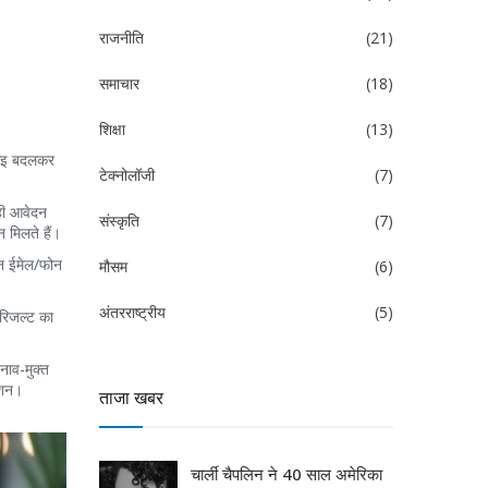
राजनीति
(21)
समाचार
(18)
शिक्षा
(13)
फाइ बदलकर
टेक्नोलॉजी
(7)
 ही आवेदन
संस्कृति
(7)
मिलते हैं।
इन ईमेल/फोन
मौसम
(6)
अंतरराष्ट्रीय
(5)
 रिजल्ट का
नाव-मुक्त
ेशन।
ताजा खबर
चार्ली चैपलिन ने 40 साल अमेरिका