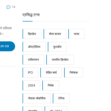
14
प्रसिद्ध टग्स
ने परिणाम
था।
क्रिकेट
शेयर बाजार
भारत
और देखें
ऑस्ट्रेलिया
फुटबॉल
पाकिस्तान
भारतीय क्रिकेट
IPO
रोहित शर्मा
निवेशक
2024
निवेश
नोवाक जोकोविच
टेनिस