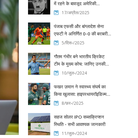
में रहने के बावजूद अमेरिकी
नागरिकता क्यों नहीं ली?
17/अप्रैल/2025
पंजाब एफसी और बांग्लादेश सेना
एफटी ने अनिर्णित 0-0 की बराबरी
की डुरांड कप में
5/दिस॰/2025
गौतम गंभीर बने भारतीय क्रिकेट
टीम के मुख्य कोच: जानिए उनकी
पहली प्रतिक्रिया
10/जुल॰/2024
फखर ज़मान ने स्वास्थ्य संघर्ष का
किया खुलासा: हाइपरथायरॉइडिज्म के
कारण खोए 10 किलो, चैंपियंस
8/फ़र॰/2025
ट्रॉफी में वापसी का लक्ष्य
सहज सोलर IPO सब्सक्रिप्शन
स्थिति - सभी आवश्यक जानकारी
11/जुल॰/2024