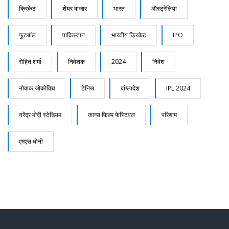
क्रिकेट
शेयर बाजार
भारत
ऑस्ट्रेलिया
फुटबॉल
पाकिस्तान
भारतीय क्रिकेट
IPO
रोहित शर्मा
निवेशक
2024
निवेश
नोवाक जोकोविच
टेनिस
बांग्लादेश
IPL 2024
नरेंद्र मोदी स्टेडियम
कान्स फिल्म फेस्टिवल
परिणाम
एमएस धोनी