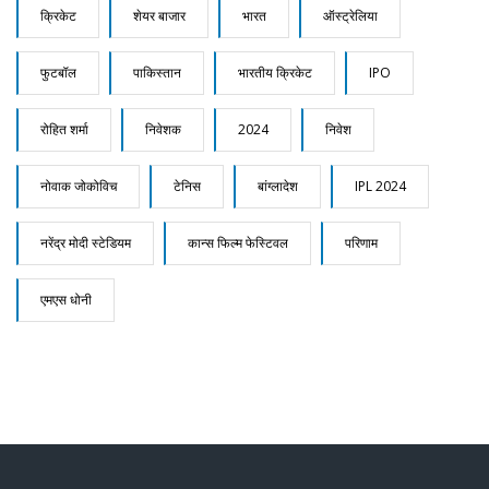
क्रिकेट
शेयर बाजार
भारत
ऑस्ट्रेलिया
फुटबॉल
पाकिस्तान
भारतीय क्रिकेट
IPO
रोहित शर्मा
निवेशक
2024
निवेश
नोवाक जोकोविच
टेनिस
बांग्लादेश
IPL 2024
नरेंद्र मोदी स्टेडियम
कान्स फिल्म फेस्टिवल
परिणाम
एमएस धोनी