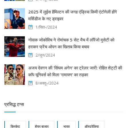
2025 में लुईस हैमिल्टन की जगह एंड्रिया किमी एंटोनेली होंगे
मर्सिडीज के नए ड्राइवर
1/सित॰/2024
नोवाक जोकोविच ने रोमांचक 5 सेट मैच में लॉरेंजो मुसेटी को
हराकर फ्रेंच ओपन का खिताब किया बचाव
2/जून/2024
अजय देवगन की 'सिंघम अगेन' का ट्रेलर जारी: रोहित शेट्टी की
कॉप यूनिवर्स को मिला 'रामायण' का तड़का
8/अक्तू॰/2024
प्रसिद्ध टग्स
क्रिकेट
शेयर बाजार
भारत
ऑस्ट्रेलिया