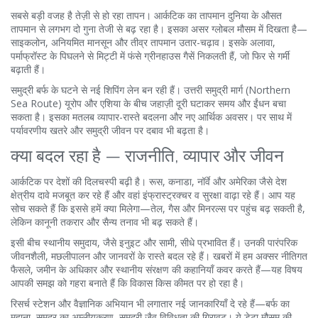
सबसे बड़ी वजह है तेज़ी से हो रहा तापन। आर्कटिक का तापमान दुनिया के औसत
तापमान से लगभग दो गुना तेजी से बढ़ रहा है। इसका असर ग्लोबल मौसम में दिखता है—
साइकलोन, अनियमित मानसून और तीव्र तापमान उतार-चढ़ाव। इसके अलावा,
पर्माफ्रॉस्ट के पिघलने से मिट्टी में फंसे ग्रीनहाउस गैसें निकलती हैं, जो फिर से गर्मी
बढ़ाती हैं।
समुद्री बर्फ के घटने से नई शिपिंग लेन बन रही हैं। उत्तरी समुद्री मार्ग (Northern
Sea Route) यूरोप और एशिया के बीच जहाज़ी दूरी घटाकर समय और ईंधन बचा
सकता है। इसका मतलब व्यापार-रास्ते बदलना और नए आर्थिक अवसर। पर साथ में
पर्यावरणीय खतरे और समुद्री जीवन पर दबाव भी बढ़ता है।
क्या बदल रहा है — राजनीति, व्यापार और जीवन
आर्कटिक पर देशों की दिलचस्पी बढ़ी है। रूस, कनाडा, नॉर्वे और अमेरिका जैसे देश
क्षेत्रीय दावे मजबूत कर रहे हैं और वहां इंफ्रास्ट्रक्चर व सुरक्षा वाढ़ा रहे हैं। आप यह
सोच सकते हैं कि इससे हमें क्या मिलेगा—तेल, गैस और मिनरल्स पर पहुंच बढ़ सकती है,
लेकिन कानूनी तकरार और सैन्य तनाव भी बढ़ सकते हैं।
इसी बीच स्थानीय समुदाय, जैसे इनुइट और सामी, सीधे प्रभावित हैं। उनकी पारंपरिक
जीवनशैली, मछलीपालन और जानवरों के रास्ते बदल रहे हैं। खबरों में हम अक्सर नीतिगत
फैसले, जमीन के अधिकार और स्थानीय संरक्षण की कहानियाँ कवर करते हैं—यह विषय
आपकी समझ को गहरा बनाते हैं कि विकास किस कीमत पर हो रहा है।
रिसर्च स्टेशन और वैज्ञानिक अभियान भी लगातार नई जानकारियाँ दे रहे हैं—बर्फ का
मुहाना, समुद्र का अम्लीयकरण, समुद्री जैव विविधता की गिरावट। ये डेटा मौसम की