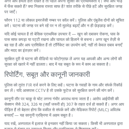
अगर आप हमला होते देखते हैं तो पहले अपनी सुरक्षा को प्राथमिकता दें। क्या आप भीड़
में फँस सकते हैं? क्या निकास रास्ता साफ है? शांत तरीके से पीछे हटें और सुरक्षित जगह
पर जाएँ।
फौरन 112 या लोकल इमरजेंसी नम्बर पर कॉल करें। पुलिस और एंबुलेंस दोनों को सूचित
करें। घटना की जगह पर बने रहें पर न तो मुठभेड़ बढ़ाएँ और न ही छेड़छाड़ करें।
यदि कोई घायल है तो बेसिक प्राथमिक उपचार दें — खून को दबाकर रोकना, घाव के
पास साफ कपड़ा या पट्टी रखना और घायल को हिलाने से बचना। अगर खून तेज़ी से
बह रहा है और आप प्रशिक्षित हैं तो टॉर्निकेट का उपयोग करें; नहीं तो केवल दबाव बनाएँ
और मदद का इंतज़ार करें।
सुरक्षित दूरी से घटना की वीडियो या फोटोग्राफ़ लें अगर यह आपकी और अन्य लोगों की
सुरक्षा को खतरे में नहीं डालता। बाद में यह सबूत के रूप में काम आ सकता है।
रिपोर्टिंग, सबूत और कानूनी जानकारी
पुलिस को तुरंत FIR दर्ज करने के लिए कहें। घटना के गवाहों के नाम और संपर्क रिकॉर्ड
कर लें। यदि आसपास CCTV है तो उसके फुटेज को सुरक्षित करने की मांग करें।
कानूनी तौर पर चाकू से चोट लगना गंभीर अपराध माना जाता है। आरोप आईपीसी की
सेक्शन जैसे 324, 326 या (जहाँ जरूरी हो) 307 के तहत दर्ज हो सकते हैं। अगर आप
पीड़ित हैं तो बेहतर होगा कि वकील से संपर्क करें और मेडिकल रिपोर्ट (MLC) अविलंब
बनवाएँ — यह कानूनी प्रक्रिया में अहम सबूत है।
याद रखें, अस्पताल में इलाज से इनकार नहीं किया जा सकता। किसी भी अस्पताल द्वारा
इलाज से इंकार पर स्वास्थ्य विभाग और प्राधिकरण से शिकायत करें।