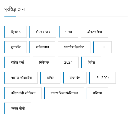
प्रसिद्ध टग्स
क्रिकेट
शेयर बाजार
भारत
ऑस्ट्रेलिया
फुटबॉल
पाकिस्तान
भारतीय क्रिकेट
IPO
रोहित शर्मा
निवेशक
2024
निवेश
नोवाक जोकोविच
टेनिस
बांग्लादेश
IPL 2024
नरेंद्र मोदी स्टेडियम
कान्स फिल्म फेस्टिवल
परिणाम
एमएस धोनी