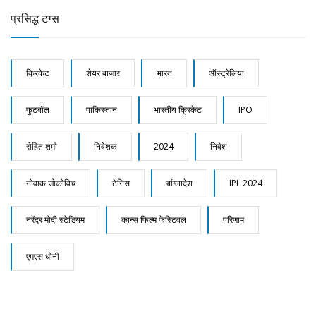
प्रसिद्ध टग्स
क्रिकेट
शेयर बाजार
भारत
ऑस्ट्रेलिया
फुटबॉल
पाकिस्तान
भारतीय क्रिकेट
IPO
रोहित शर्मा
निवेशक
2024
निवेश
नोवाक जोकोविच
टेनिस
बांग्लादेश
IPL 2024
नरेंद्र मोदी स्टेडियम
कान्स फिल्म फेस्टिवल
परिणाम
एमएस धोनी