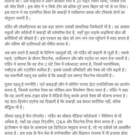
दिलाना था। उस फाइनल में उसने आखिरी रेयर में 20 पॉइंट स्कोर किया, जिससे टीम
को जीत मिली। इस जीत ने न सिर्फ टीम को बल्कि पूरे उत्तर बिहार को गर्व से भर दिया।
इस घटना ने यह प्रमाणित किया कि कबाड़ी में व्यक्तिगत चमक और टीमवर्क दोनों का
संतुलन जरूरी है।
पर्डिप की लोकप्रियता का एक बड़ा कारण उसकी सामाजिक जिम्मेदारी भी है। वह अक्सर
स्कूलों और कॉलेजों में कबाड़ी की वर्कशॉप्स देता है, जहाँ युवा लड़के-लड़कियां खेल की
बारीकियों को सीखते हैं। इस प्रकार वह खेल को जन-जन तक पहुँचाने में मदद करता है
और भविष्य की प्रतिभाओं को पोषित करता है।
अब बात करते हैं कबाड़ी के विभिन्न पहलुओं की, जो पर्डिप की कहानी से जुड़ी हैं। सबसे
पहले, प्रशिक्षण के दौरान फिटनेस, लचीलापन और कोर स्ट्रेंथ पर ध्यान देना जरूरी है।
पर्डिप ने बताया कि वह रोज 2 घंटे जिम में वर्कआउट करता है, जिसमें प्लायोमिक्स,
स्क्वैट्स और स्ट्रेचिंग शामिल हैं। इससे उसकी एम्बिलिटी और रैक्स की गति बढ़ती है।
यह तकनीकी पहलू यह दर्शाता है कि कबाड़ी एक समग्र फिटनेस प्लेटफ़ॉर्म है।
दूसरा पहलू है रणनीति। प्रो कबड्डी लीग में कोचिंग स्टाफ डेटा एनालिटिक्स का उपयोग
करता है, जिससे प्रत्येक रैक्स का जोखिम‑लाभ विश्लेषण किया जाता है। पर्डिप ने कहा
कि वह अपनी हाफ‑टाइम ब्रेक में वीडियो रिव्यू करके अगले रैक्स की योजना बनाता है।
यह डेटा‑ड्रिवेन एप्रोच यह दिखाती है कि कबाड़ी अब केवल शारीरिक नहीं, बल्कि
बौद्धिक भी है।
तीसरा पहलू है फैन एंगेजमेंट। पर्डिप का सोशल मीडिया फॉलोअर्स 1 मिलियन से भी
अधिक है, जहाँ वह लाइव स्ट्रिमिंग, Q&A और फिटनेस टिप्स शेयर करता है। इस
इंटरैक्शन से खेल के आसपास एक डिजिटल समुदाय बनता है, जो नए दर्शकों को आकर्षित
करता है। इस तरह के फैन बेस से स्पॉन्सरशिप और विज्ञापन राजस्व में भी इजाफा होता