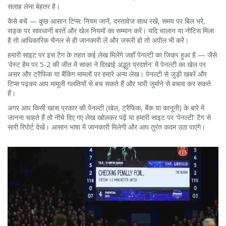
सलाह लेना बेहतर है।
कैसे बचें — कुछ आसान टिप्स: नियम जानें, दस्तावेज साथ रखें, समय पर बिल भरें,
सड़क पर सावधानी बरतें और खेल नियमों का सम्मान करें। यदि चालान या नोटिस मिला
है तो आधिकारिक चैनल से ही जानकारी लें और जरूरी हो तो अपील भी करें।
हमारी साइट पर इस टैग के तहत कई लेख मिलेंगे जहाँ पेनल्टी का जिक्र हुआ है — जैसे
'वेस्ट हैम पर 5-2 की जीत में साका ने दिखाई अद्भुत प्रदर्शन' में पेनल्टी का खेल पर
असर और ट्रैफिक या बैंकिंग मामलों पर हमारे अन्य लेख। पेनल्टी से जुड़ी खबरें और
टिप्स पढ़कर आप मामूली गलतियों से बच सकते हैं और भारी जुर्माने से बचाव कर सकते
हैं।
अगर आप किसी खास प्रकार की पेनल्टी (खेल, ट्रैफिक, बैंक या कानूनी) के बारे में
जानना चाहते हैं तो नीचे दिए गए लेख खोलकर पढ़ें या हमारी साइट पर 'पेनल्टी' टैग से
सारी रिपोर्ट देखें। आसान भाषा में जानकारी मिलेगी और आप तुरंत कदम उठा पाएंगे।