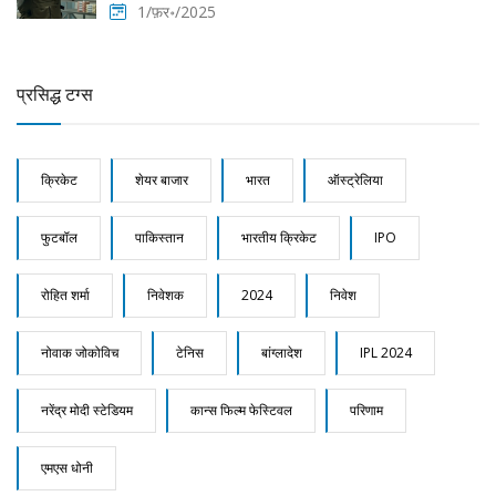
1/फ़र॰/2025
प्रसिद्ध टग्स
क्रिकेट
शेयर बाजार
भारत
ऑस्ट्रेलिया
फुटबॉल
पाकिस्तान
भारतीय क्रिकेट
IPO
रोहित शर्मा
निवेशक
2024
निवेश
नोवाक जोकोविच
टेनिस
बांग्लादेश
IPL 2024
नरेंद्र मोदी स्टेडियम
कान्स फिल्म फेस्टिवल
परिणाम
एमएस धोनी