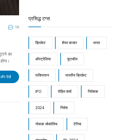
तबियत
प्रसिद्ध टग्स
16
क्रिकेट
शेयर बाजार
भारत
ुटाने का
ऑस्ट्रेलिया
फुटबॉल
 होगा।
पाकिस्तान
भारतीय क्रिकेट
और देखें
IPO
रोहित शर्मा
निवेशक
2024
निवेश
नोवाक जोकोविच
टेनिस