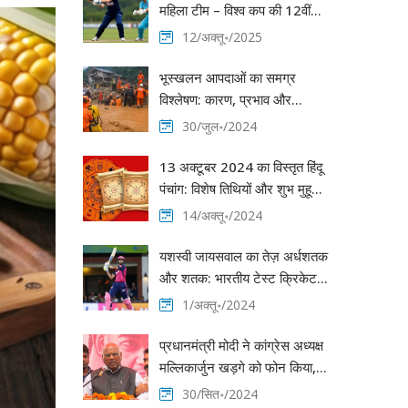
महिला टीम – विश्व कप की 12वीं
टक्कर, कोलंबो में
12/अक्तू॰/2025
भूस्खलन आपदाओं का समग्र
विश्लेषण: कारण, प्रभाव और
रोकथाम के उपाय
30/जुल॰/2024
13 अक्टूबर 2024 का विस्तृत हिंदू
पंचांग: विशेष तिथियों और शुभ मुहूर्त
का विवरण
14/अक्तू॰/2024
यशस्वी जायसवाल का तेज़ अर्धशतक
और शतक: भारतीय टेस्ट क्रिकेट में
नया इतिहास
1/अक्तू॰/2024
प्रधानमंत्री मोदी ने कांग्रेस अध्यक्ष
मल्लिकार्जुन खड़गे को फोन किया,
जम्मू-कश्मीर रैली में गिरते ही बिगड़ी
30/सित॰/2024