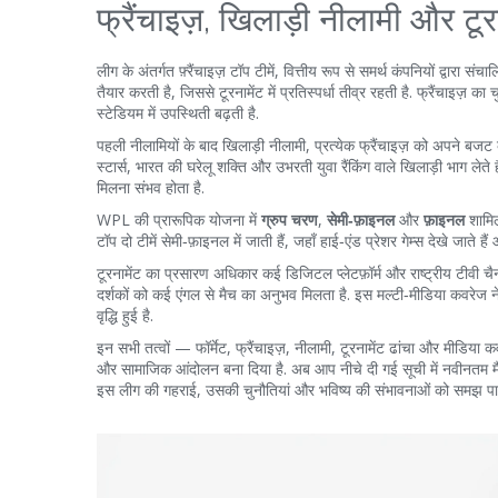
फ्रैंचाइज़, खिलाड़ी नीलामी और टूर
लीग के अंतर्गत
फ़्रैंचाइज़ टॉप टीमें
,
वित्तीय रूप से समर्थ कंपनियों द्वारा स
तैयार करती है, जिससे टूरनामेंट में प्रतिस्पर्धा तीव्र रहती है. फ्रैंचाइज़ का चु
स्टेडियम में उपस्थिती बढ़ती है.
पहली नीलामियों के बाद
खिलाड़ी नीलामी
,
प्रत्येक फ्रैंचाइज़ को अपने बजट 
स्टार्स, भारत की घरेलू शक्ति और उभरती युवा रैंकिंग वाले खिलाड़ी भाग लेते 
मिलना संभव होता है.
WPL की प्रारूपिक योजना में
ग्रुप चरण
,
सेमी‑फ़ाइनल
और
फ़ाइनल
शामिल 
टॉप दो टीमें सेमी‑फ़ाइनल में जाती हैं, जहाँ हाई‑एंड प्रेशर गेम्स देखे जाते
टूरनामेंट का प्रसारण अधिकार कई डिजिटल प्लेटफ़ॉर्म और राष्ट्रीय टीवी चैन
दर्शकों को कई एंगल से मैच का अनुभव मिलता है. इस मल्टी‑मीडिया कवरेज ने मह
वृद्धि हुई है.
इन सभी तत्वों — फॉर्मेट, फ्रैंचाइज़, नीलामी, टूरनामेंट ढांचा और मीडिय
और सामाजिक आंदोलन बना दिया है. अब आप नीचे दी गई सूची में नवीनतम मैच
इस लीग की गहराई, उसकी चुनौतियां और भविष्य की संभावनाओं को समझ पाएँ