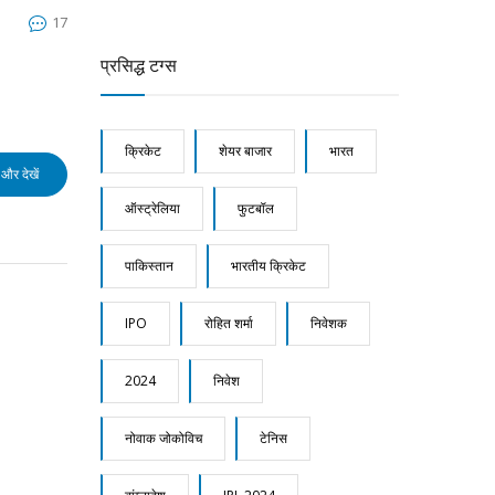
17
प्रसिद्ध टग्स
क्रिकेट
शेयर बाजार
भारत
और देखें
ऑस्ट्रेलिया
फुटबॉल
पाकिस्तान
भारतीय क्रिकेट
IPO
रोहित शर्मा
निवेशक
2024
निवेश
नोवाक जोकोविच
टेनिस