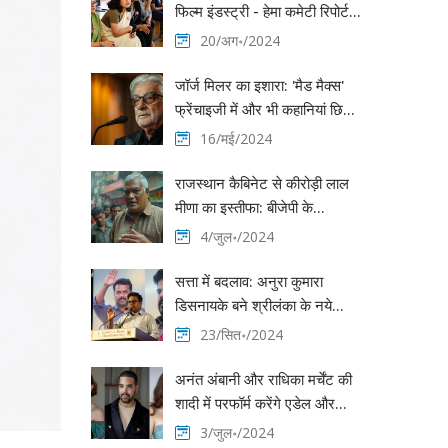
फिल्म इंडस्ट्री - हेमा कमेटी रिपोर्ट
का चौंकाने वाला खुलासा
20/अग॰/2024
जॉर्ज मिलर का इशारा: 'मैड मैक्स'
फ्रेंचाइजी में और भी कहानियां छिपी
हैं, 'फ्यूरियोसा' के प्रदर्शन पर निर्भर
16/मई/2024
करेगा भविष्य
राजस्थान कैबिनेट से कीरोड़ी लाल
मीणा का इस्तीफा: बीजेपी के
लोकसभा चुनावी नुकसान के कारण
4/जुल॰/2024
उठाया कदम
सत्ता में बदलाव: अनुरा कुमारा
डिसनायके बने श्रीलंका के नये
राष्ट्रपति
23/सित॰/2024
अनंत अंबानी और राधिका मर्चेंट की
शादी में परफॉर्म करेंगे एडेल और
ड्रेक
3/जुल॰/2024