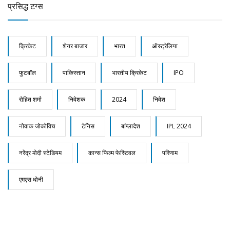
प्रसिद्ध टग्स
क्रिकेट
शेयर बाजार
भारत
ऑस्ट्रेलिया
फुटबॉल
पाकिस्तान
भारतीय क्रिकेट
IPO
रोहित शर्मा
निवेशक
2024
निवेश
नोवाक जोकोविच
टेनिस
बांग्लादेश
IPL 2024
नरेंद्र मोदी स्टेडियम
कान्स फिल्म फेस्टिवल
परिणाम
एमएस धोनी