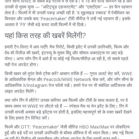
जॉन सीना WWE के सबसे बड़े स्टार्स में से एक हैं। वे 16 बार वर्ल्ड चैंपियन रहे हैं और
उनकी दो मुख्य मूव्स — "अटिट्यूड एडजस्टमेंट" और "एसटीएफ" — हर फैन पहचान
लेता है। फिल्मों में भी उनकी पकड़ अच्छी रही है: 'द सूइसाइड स्क्वाड' में पेसीमेकर का
किरदार और उसके बाद 'Peacemaker' टीवी सीरीज़ ने उन्हें नई पहचान दी। इसके
अलावा वे 'F9' जैसी बड़े बजट वाली फिल्मों में भी दिखे।
यहां किस तरह की खबरें मिलेंगी?
हमारी टैग-लिस्ट में आप पाएँगे: मैच रिपोर्ट, किसी इवेंट में उनकी उपस्थिति, फिल्म और
वेब‑शो रिलीज़ की खबरें, इंटरव्यू के मुख्य बिंदु और सोशल अकाउंट्स पर आए बड़े
पोस्ट। अगर जॉन रिंग में आते हैं या कोई नई फिल्म/सीरीज़ आ रही है, तो सबसे पहले
यही पेज अपडेट होगा।
किसी खबर को तुरंत कैसे ट्रैक करें? आसान तरीके हैं — गूगल अलर्ट सेट करें, WWE
के आधिकारिक चैनल और Peacock/WWE Network चेक करें, और जॉन सीना के
आधिकारिक X/Instagram पेज फॉलो रखें। हमारे पेज पर भी संबंधित आर्टिकल्स और
लाइव अपडेट मिलेंगे।
क्या जॉन रिंग में लौटेंगे? उनका करियर अब फिल्मों और टीवी के साथ चलता है, पर वे
समय‑समय पर WWE पर लौटते रहे हैं — स्पेशल मैच या मेन इवेंट के लिए। रिंग में
उनकी वापसी अक्सर बड़े इवेंट्स पर होती है, इसलिए महत्त्वपूर्ण शो के वक्त खबरें देखने
के लिए हमारा टैग विजिट करें।
फिल्में और OTT: 'Peacemaker' जैसी सीरिज़ HBO Max/Max पर लोकप्रिय
हुईं और बड़े पर्दे पर उनकी उपस्थिति से बॉक्स ऑफिस में भी ध्यान मिला। क्या नई फिल्म
आ रही है? रिलीज़ की कन्फर्मेशन और ट्रेलर अपडेट के लिए हमारी नज़र रखें।