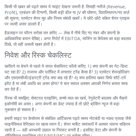
किसी भी खबर को पढ़ते समय ये प्वाइंट देखना जरूरी है: तिमाही नतीजे (Revenue,
Profit), प्रबंधन की टिप्पणी, किसी बड़ी डील या JV की घोषणा, दिवालियापन/नए कर्ज़
की सूचना, प्रमोटर शेयर मूव और नियम संबंधी खबरें। ये छोटे-छोटे संकेत शेयर प्राइस
पर जल्दी असर डालते हैं।
हैडलाइन पर फौरन भरोसा मत करिए — लेख में नीचे दिए गए नंबर और कंपनी के
आधिकारिक बयान देखिए। अगर रिपोर्ट में EBITDA, मार्जिन या कैपेक्स का बड़ा बदलाव
दिखे, तो वही असली खबर होती है।
निवेश और रिस्क चेकलिस्ट
खरीदने या बेचने से पहले ये सरल चेकलिस्ट फॉलो करिए: 1) क्या कंपनी का नेट-डिब्ट
घट रहा है? 2) राजस्व और प्रॉफिट में लगातार ट्रेंड कैसा है? 3) प्रमोटर शेयरहोल्डिंग
और एफएमसीजी/इंडस्ट्री ट्रेंड क्या कह रहे हैं? 4) क्या हालिया खबर सिर्फ शॉर्ट-टर्म
इवेंट है या लंबी अवधि का असर होगा? ये चार सवाल अक्सर आपकी निर्णय क्षमता साफ
कर देते हैं।
रिस्क भी समझिए: सेक्टरल प्राइसिंग, कच्चे माल का खर्च, रेगुलेटरी बदलाव और मैक्रो
इकोनॉमी का असर। अगर कंपनी का डेब्ट ज़्यादा है तो छोटे ब्रेकिंग न्यूज से बड़ा
नुकसान हो सकता है।
हमारी साइट पर केसोराम से संबंधित आर्टिकल्स पढ़ते समय नोटबंदी या नकद प्रवाह जैसे
फाइनेंसियल वैरिएबल पर खास ध्यान दें। शेयर मार्केट समाचारों में अक्सर भावना सक्रिय
रहती है — वही अस्थायी उछाल या गिरावट बनती है। इसलिए डेटा और कंपनी के
ऑफिशियल फाइलिंग्स (BSE/NSE/MC) पर भरोसा रखिए।