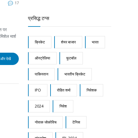
17
प्रसिद्ध टग्स
ति पर
िशेल मार्श
क्रिकेट
शेयर बाजार
भारत
ऑस्ट्रेलिया
फुटबॉल
और देखें
पाकिस्तान
भारतीय क्रिकेट
IPO
रोहित शर्मा
निवेशक
2024
निवेश
नोवाक जोकोविच
टेनिस