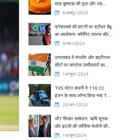
माता कूष्मांडा की पूजा और रवा
केसरी प्रसाद की रेसिपी
6/अक्तू॰/2024
फ्रेशवर्क्स की छंटनी पर श्रीधर वेंबू
का आलोचना: कॉर्पोरेट लालच और
कर्मचारियों की उपेक्षा
9/नव॰/2024
उत्तराखंड में मंगलौर और बद्रीनाथ
सीटों पर कांग्रेस उम्मीदवारों का
दबदबा
14/जुल॰/2024
TVS मोटर कंपनी ने 110 CC
इंजन के साथ लॉन्च किया नया TVS
Jupiter 2024, मिलेगी कई बेजोड़
23/अग॰/2024
विशेषताएं
जी7 शिखर सम्मेलन: ऋषि सुनक
और इटली की जॉर्जिया मेलोनी की
गले मिलते क्षण की तस्वीरें वायरल
14/जून/2024