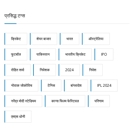
प्रसिद्ध टग्स
क्रिकेट
शेयर बाजार
भारत
ऑस्ट्रेलिया
फुटबॉल
पाकिस्तान
भारतीय क्रिकेट
IPO
रोहित शर्मा
निवेशक
2024
निवेश
नोवाक जोकोविच
टेनिस
बांग्लादेश
IPL 2024
नरेंद्र मोदी स्टेडियम
कान्स फिल्म फेस्टिवल
परिणाम
एमएस धोनी