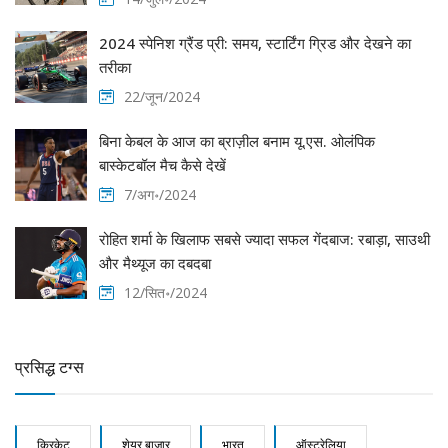
2024 स्पेनिश ग्रैंड प्री: समय, स्टार्टिंग ग्रिड और देखने का
तरीका
22/जून/2024
बिना केबल के आज का ब्राज़ील बनाम यू.एस. ओलंपिक
बास्केटबॉल मैच कैसे देखें
7/अग॰/2024
रोहित शर्मा के खिलाफ सबसे ज्यादा सफल गेंदबाज: रबाड़ा, साउथी
और मैथ्यूज का दबदबा
12/सित॰/2024
प्रसिद्ध टग्स
क्रिकेट
शेयर बाजार
भारत
ऑस्ट्रेलिया