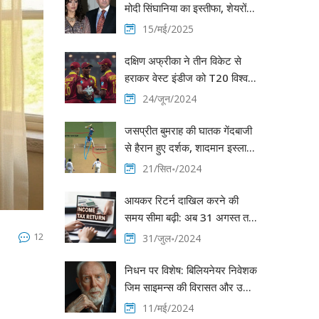
मोदी सिंघानिया का इस्तीफा, शेयरों में
11% की जबरदस्त तेजी
15/मई/2025
दक्षिण अफ्रीका ने तीन विकेट से
हराकर वेस्ट इंडीज को T20 विश्व
कप से किया बाहर
24/जून/2024
जसप्रीत बुमराह की घातक गेंदबाजी
से हैरान हुए दर्शक, शादमान इस्लाम
को किया क्लीन बोल्ड
21/सित॰/2024
आयकर रिटर्न दाखिल करने की
समय सीमा बढ़ी: अब 31 अगस्त तक
कर सकेंगे फाइलिंग
12
31/जुल॰/2024
निधन पर विशेष: बिलियनेयर निवेशक
जिम साइमन्स की विरासत और उनके
ज्ञान की याद
11/मई/2024