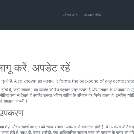
ओणम जीत
आयकर तिथि
गू करें, अपडेट रहें
ुनते हैं
. Also known as
मतदान
, it forms the backbone of any democrati
ी होती है, जहाँ
मतदाता
,
वह व्यक्ति जो वैध पहचान पत्र रखता है और मतदान के अधिकार से सु
नीतिक रूप से देखते हैं क्योंकि उनका भविष्य वोटिंग के परिणाम पर निर्भर करता है. इसलिए "वोट
से समझना ज़रूरी है.
ी उपकरण
यादा तेज़ और पारदर्शी मतदान को संभव बनाता उपकरण
से संचालित होते हैं. ये उपकरण वोटिंग प
ी जगह लेते हैं. साथ ही,
वोटर आईडी
,
एक आधिकारिक पहचान पत्र जो मतदान के दायरे को पर