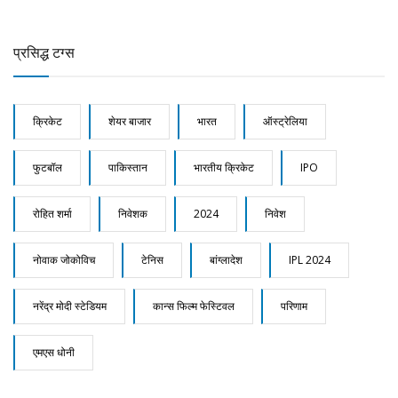
प्रसिद्ध टग्स
क्रिकेट
शेयर बाजार
भारत
ऑस्ट्रेलिया
फुटबॉल
पाकिस्तान
भारतीय क्रिकेट
IPO
रोहित शर्मा
निवेशक
2024
निवेश
नोवाक जोकोविच
टेनिस
बांग्लादेश
IPL 2024
नरेंद्र मोदी स्टेडियम
कान्स फिल्म फेस्टिवल
परिणाम
एमएस धोनी