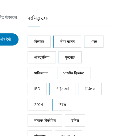
बिनेट फेरबदल
प्रसिद्ध टग्स
और देखें
क्रिकेट
शेयर बाजार
भारत
ऑस्ट्रेलिया
फुटबॉल
पाकिस्तान
भारतीय क्रिकेट
IPO
रोहित शर्मा
निवेशक
2024
निवेश
नोवाक जोकोविच
टेनिस