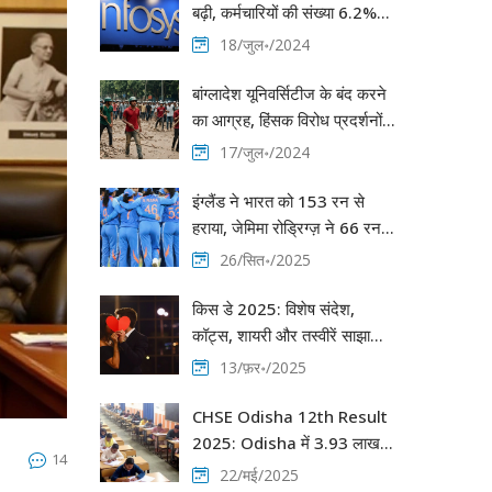
बढ़ी, कर्मचारियों की संख्या 6.2%
घटकर 3.15 लाख पहुंची
18/जुल॰/2024
बांग्लादेश यूनिवर्सिटीज के बंद करने
का आग्रह, हिंसक विरोध प्रदर्शनों में
6 की मृत्यु
17/जुल॰/2024
इंग्लैंड ने भारत को 153 रन से
हराया, जेमिमा रोड्रिग्ज़ ने 66 रन
बनाकर दिलाया आशा
26/सित॰/2025
किस डे 2025: विशेष संदेश,
कॉट्स, शायरी और तस्वीरें साझा
करने के लिए
13/फ़र॰/2025
CHSE Odisha 12th Result
2025: Odisha में 3.93 लाख
14
छात्रों के लिए घोषित हुए नतीजे
22/मई/2025