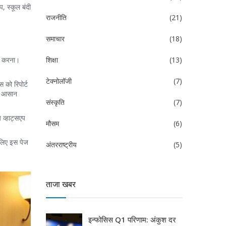
, स्कूल बंदी
राजनीति
(21)
समाचार
(18)
क करना।
शिक्षा
(13)
टेक्नोलॉजी
(7)
 को रिपोर्ट
अप आसान
संस्कृति
(7)
 व्हाट्सएप
मौसम
(6)
 लिए इस पेज
अंतरराष्ट्रीय
(5)
ताजा खबर
इन्फोसिस Q1 परिणाम: अंकुश दर