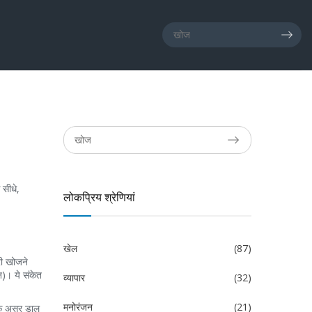
 सीधे,
लोकप्रिय श्रेणियां
खेल
(87)
री खोजने
न)। ये संकेत
व्यापार
(32)
मनोरंजन
(21)
्मक असर डाल