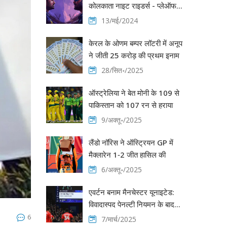
कोलकाता नाइट राइडर्स - प्लेऑफ
की उम्मीदों को जीवित रखने के लिए
13/मई/2024
महत्वपूर्ण मैच
केरल के ओणम बम्पर लॉटरी में अनूप
ने जीती 25 करोड़ की प्रथम इनाम
28/सित॰/2025
ऑस्ट्रेलिया ने बेत मोनी के 109 से
पाकिस्तान को 107 रन से हराया
9/अक्तू॰/2025
लैंडो नॉरिस ने ऑस्ट्रियन GP में
मैक्लारेन 1‑2 जीत हासिल की
6/अक्तू॰/2025
एवर्टन बनाम मैनचेस्टर यूनाइटेड:
विवादास्पद पेनल्टी नियमन के बाद
नाटकीय ड्रा
6
7/मार्च/2025