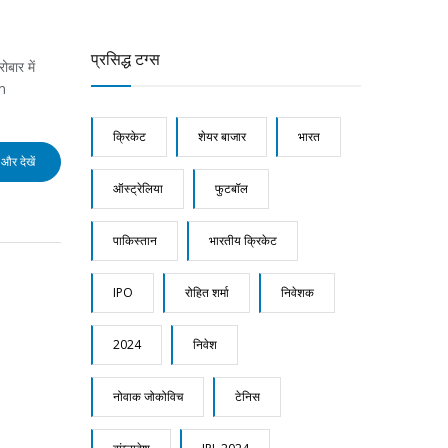
प्रसिद्ध टग्स
बार में
um
क्रिकेट
शेयर बाजार
भारत
और देखें
ऑस्ट्रेलिया
फुटबॉल
पाकिस्तान
भारतीय क्रिकेट
IPO
रोहित शर्मा
निवेशक
2024
निवेश
नोवाक जोकोविच
टेनिस