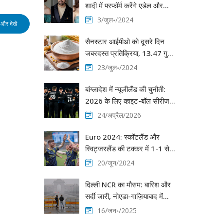
शादी में परफॉर्म करेंगे एडेल और
ड्रेक
3/जुल॰/2024
और देखें
सैनस्टार आईपीओ को दूसरे दिन
जबरदस्त प्रतिक्रिया, 13.47 गुना
सब्सक्राइब हुआ
23/जुल॰/2024
बांग्लादेश में न्यूजीलैंड की चुनौती:
2026 के लिए व्हाइट-बॉल सीरीज
का ऐलान
24/अप्रैल/2026
Euro 2024: स्कॉटलैंड और
स्विट्जरलैंड की टक्कर में 1-1 से
ड्रॉ, स्कॉटलैंड की उम्मीदें बरकरार
20/जून/2024
दिल्ली NCR का मौसम: बारिश और
सर्दी जारी, नोएडा-गाज़ियाबाद में
AQI चिन्ता का कारण
16/जन॰/2025