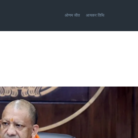
ओणम जीत
आयकर तिथि