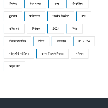
क्रिकेट
शेयर बाजार
भारत
ऑस्ट्रेलिया
फुटबॉल
पाकिस्तान
भारतीय क्रिकेट
IPO
रोहित शर्मा
निवेशक
2024
निवेश
नोवाक जोकोविच
टेनिस
बांग्लादेश
IPL 2024
नरेंद्र मोदी स्टेडियम
कान्स फिल्म फेस्टिवल
परिणाम
एमएस धोनी