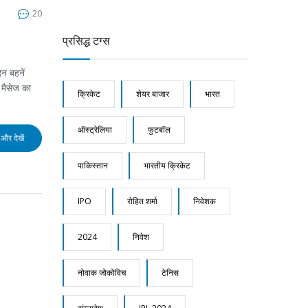
20
प्रसिद्ध टग्स
िन बहनें
 मैसेज का
क्रिकेट
शेयर बाजार
भारत
ऑस्ट्रेलिया
फुटबॉल
और देखें
पाकिस्तान
भारतीय क्रिकेट
IPO
रोहित शर्मा
निवेशक
2024
निवेश
नोवाक जोकोविच
टेनिस