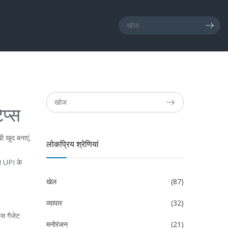
प्स
ी खुद बनाएं,
लोकप्रिय श्रेणियां
या UPI के
खेल
(87)
व्यापार
(32)
िस गैजेट
मनोरंजन
(21)