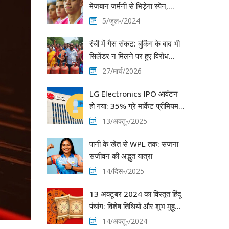
मेजबान जर्मनी से भिड़ेगा स्पेन,
इतिहास रचने की कगार पर
5/जुल॰/2024
रंची में गैस संकट: बुकिंग के बाद भी
सिलेंडर न मिलने पर हुए विरोध
प्रदर्शन
27/मार्च/2026
LG Electronics IPO आवंटन
हो गया: 35% ग्रे मार्केट प्रीमियम,
संभावित लाभ 5-6 हजार रुपये प्रति
13/अक्तू॰/2025
लॉट
पानी के खेत से WPL तक: सजना
सजीवन की अद्भुत यात्रा
14/दिस॰/2025
13 अक्टूबर 2024 का विस्तृत हिंदू
पंचांग: विशेष तिथियों और शुभ मुहूर्त
का विवरण
14/अक्तू॰/2024