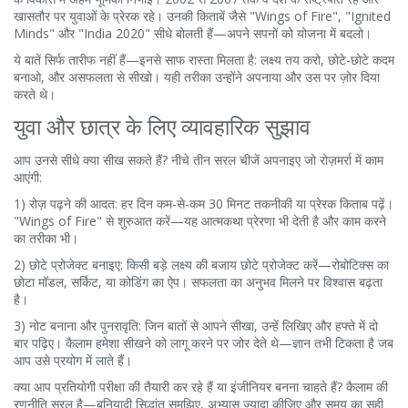
खासतौर पर युवाओं के प्रेरक रहे। उनकी किताबें जैसे "Wings of Fire", "Ignited
Minds" और "India 2020" सीधे बोलती हैं—अपने सपनों को योजना में बदलो।
ये बातें सिर्फ तारीफ नहीं हैं—इनसे साफ रास्ता मिलता है: लक्ष्य तय करो, छोटे-छोटे कदम
बनाओ, और असफलता से सीखो। यही तरीका उन्होंने अपनाया और उस पर ज़ोर दिया
करते थे।
युवा और छात्र के लिए व्यावहारिक सुझाव
आप उनसे सीधे क्या सीख सकते हैं? नीचे तीन सरल चीजें अपनाइए जो रोज़मर्रा में काम
आएंगी:
1) रोज़ पढ़ने की आदत: हर दिन कम-से-कम 30 मिनट तकनीकी या प्रेरक किताब पढ़ें।
"Wings of Fire" से शुरुआत करें—यह आत्मकथा प्रेरणा भी देती है और काम करने
का तरीका भी।
2) छोटे प्रोजेक्ट बनाइए: किसी बड़े लक्ष्य की बजाय छोटे प्रोजेक्ट करें—रोबोटिक्स का
छोटा मॉडल, सर्किट, या कोडिंग का ऐप। सफलता का अनुभव मिलने पर विश्वास बढ़ता
है।
3) नोट बनाना और पुनरावृति: जिन बातों से आपने सीखा, उन्हें लिखिए और हफ्ते में दो
बार पढ़िए। कैलाम हमेशा सीखने को लागू करने पर जोर देते थे—ज्ञान तभी टिकता है जब
आप उसे प्रयोग में लाते हैं।
क्या आप प्रतियोगी परीक्षा की तैयारी कर रहे हैं या इंजीनियर बनना चाहते हैं? कैलाम की
रणनीति सरल है—बुनियादी सिद्धांत समझिए, अभ्यास ज्यादा कीजिए और समय का सही