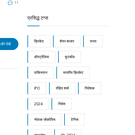
11
प्रसिद्ध टग्स
क्रिकेट
शेयर बाजार
भारत
और देखें
ऑस्ट्रेलिया
फुटबॉल
पाकिस्तान
भारतीय क्रिकेट
IPO
रोहित शर्मा
निवेशक
2024
निवेश
नोवाक जोकोविच
टेनिस