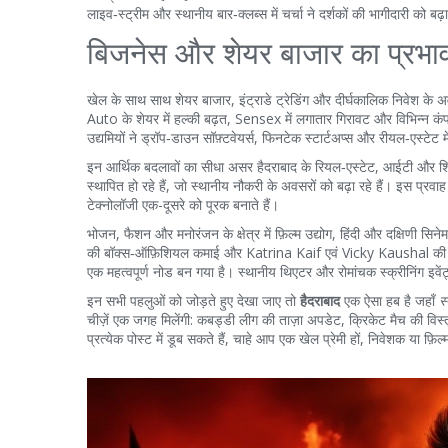
लाइव‑स्ट्रीम और स्थानीय बार‑क्लब्स में चर्चा ने दर्शकों की भागीदारी को
बिजनेस और शेयर बाजार का प्रभा
खेल के साथ साथ
शेयर बाजार
,
इंट्राडे ट्रेडिंग और दीर्घकालिक निवेश के 
Auto के शेयर में हल्की बढ़त, Sensex में लगातार गिरावट और विभिन्न कंपनी के इंट्राडे म
उद्यमियों ने ड्रॉप‑डाउन सॉफ़्टवेयर्स, फिनटेक स्टार्टअप्स और रीयल‑एस्टेट 
इन आर्थिक बदलावों का सीधा असर हैदराबाद के रियल‑एस्टेट, आईटी और शिक्षा क
स्थापित हो रहे हैं, जो स्थानीय नौकरी के अवसरों को बढ़ा रहे हैं। इस प्
टेक्नोलॉजी एक-दूसरे को पूरक बनाते हैं।
भोजन, फैशन और मनोरंजन के क्षेत्र में
फ़िल्म उद्योग
,
हिंदी और दक्षिणी सिने
की बॉक्स‑ऑफ़िशियल कमाई और Katrina Kaif एवं Vicky Kaushal की गर्भध
एक महत्वपूर्ण नोड बन गया है। स्थानीय थिएटर और रोमांचक स्क्रीनिंग इवेंट
इन सभी पहलुओं को जोड़ते हुए देखा जाए तो
हैदराबाद
एक ऐसा हब है जहाँ
स्
चीज़ें एक जगह मिलेंगी: कबड्डी लीग की ताज़ा अपडेट, क्रिकेट मैच की विस्
प्रत्येक पोस्ट में डूब सकते हैं, चाहे आप एक खेल प्रेमी हों, निवेशक या फ