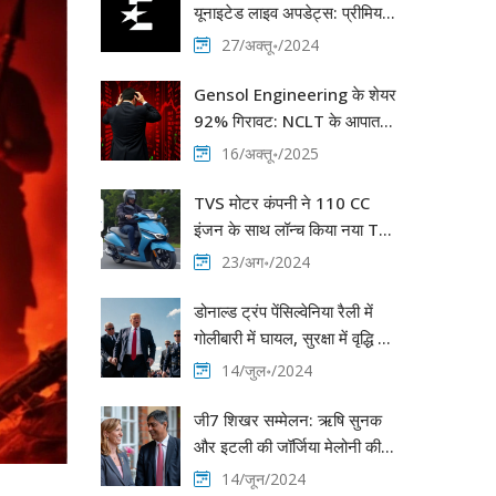
यूनाइटेड लाइव अपडेट्स: प्रीमियर
लीग मैचडे 9 की घटनाएं
27/अक्तू॰/2024
Gensol Engineering के शेयर
92% गिरावट: NCLT के आपात
आदेश व प्रतिबंध
16/अक्तू॰/2025
TVS मोटर कंपनी ने 110 CC
इंजन के साथ लॉन्च किया नया TVS
Jupiter 2024, मिलेगी कई बेजोड़
23/अग॰/2024
विशेषताएं
डोनाल्ड ट्रंप पेंसिल्वेनिया रैली में
गोलीबारी में घायल, सुरक्षा में वृद्धि की
मांग
14/जुल॰/2024
जी7 शिखर सम्मेलन: ऋषि सुनक
और इटली की जॉर्जिया मेलोनी की
गले मिलते क्षण की तस्वीरें वायरल
14/जून/2024