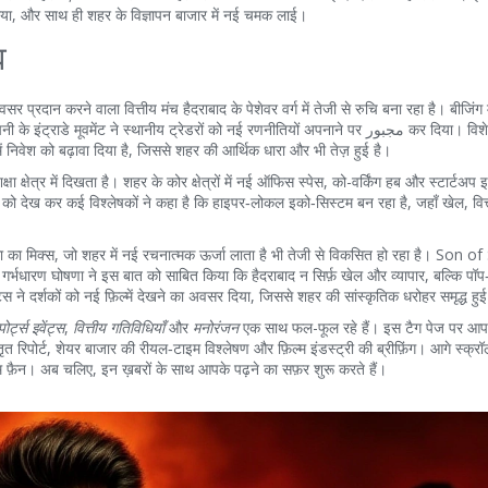
 बढ़ाया, और साथ ही शहर के विज्ञापन बाजार में नई चमक लाई।
व
अवसर प्रदान करने वाला वित्तीय मंच
हैदराबाद के पेशेवर वर्ग में तेजी से रुचि बना रहा है। बीजिंग
ूवमेंट ने स्थानीय ट्रेडरों को नई रणनीतियों अपनाने पर مجبور कर दिया। विशेषकर युवा
में निवेश को बढ़ावा दिया है, जिससे शहर की आर्थिक धारा और भी तेज़ हुई है।
्षेत्र में दिखता है। शहर के कोर क्षेत्रों में नई ऑफिस स्पेस, को-वर्किंग हब और स्टार्टअप इ
रवाह को देख कर कई विश्लेषकों ने कहा है कि हाइपर‑लोकल इको‑सिस्टम बन रहा है, जहाँ खेल, वि
मा का मिक्स, जो शहर में नई रचनात्मक ऊर्जा लाता है
भी तेजी से विकसित हो रहा है। Son o
ारण घोषणा ने इस बात को साबित किया कि हैदराबाद न सिर्फ़ खेल और व्यापार, बल्कि पॉप‑क
्स ने दर्शकों को नई फ़िल्में देखने का अवसर दिया, जिससे शहर की सांस्कृतिक धरोहर समृद्ध हु
पोर्ट्स इवेंट्स
,
वित्तीय गतिविधियाँ
और
मनोरंजन
एक साथ फल-फूल रहे हैं। इस टैग पेज पर आप
तृत रिपोर्ट, शेयर बाजार की रीयल‑टाइम विश्लेषण और फ़िल्म इंडस्ट्री की ब्रीफ़िंग। आगे स्क
़िल्म फ़ैन। अब चलिए, इन ख़बरों के साथ आपके पढ़ने का सफ़र शुरू करते हैं।